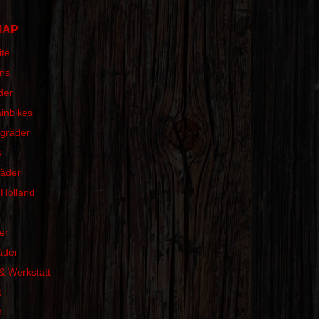
MAP
ite
ns
der
inbikes
ngräder
s
räder
 Holland
er
äder
& Werkstatt
t
t