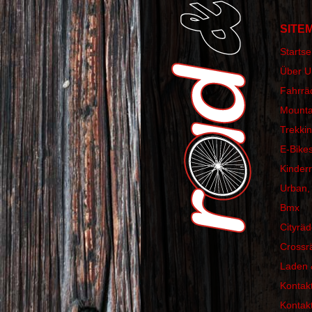
SITE
Startse
Über U
Fahrrä
Mounta
Trekki
E-Bike
Kinder
Urban,
Bmx
Cityräd
Crossr
Laden 
Kontak
Kontak