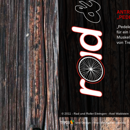
ANTR
„PED
„Pedele
für ein
Muskelk
von Tr
© 2011 - Rad und Roller Ettringen - Axel Waldstein
und Design -
http://deutschenbaur.eu