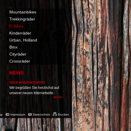
Mountainbikes
Trekkingräder
E-Bikes
Kinderräder
Urban, Holland
Bmx
Cityräder
Crossräder
NEWS
NEUE INTERNETSEITE!
Wir begrüßen Sie herzlichst auf
unserer neuen Internetseite.
... weiter
ap
Impressum
Datenschutz
Drucken